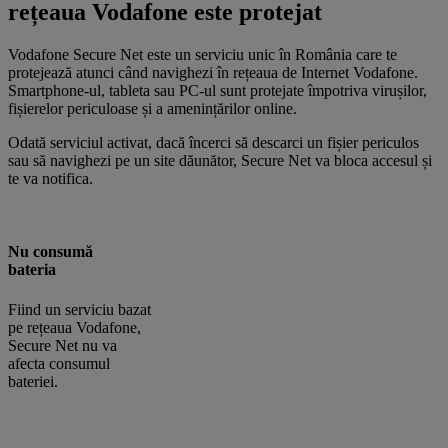
rețeaua Vodafone este protejat
Vodafone Secure Net este un serviciu unic în România care te
protejează atunci când navighezi în rețeaua de Internet Vodafone.
Smartphone-ul, tableta sau PC-ul sunt protejate împotriva virușilor,
fișierelor periculoase și a amenințărilor online.
Odată serviciul activat, dacă încerci să descarci un fișier periculos
sau să navighezi pe un site dăunător, Secure Net va bloca accesul și
te va notifica.
Nu consumă
bateria
Fiind un serviciu bazat
pe rețeaua Vodafone,
Secure Net nu va
afecta consumul
bateriei.