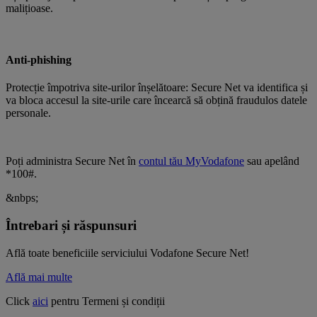
malițioase.
Anti-phishing
Protecție împotriva site-urilor înșelătoare: Secure Net va identifica și
va bloca accesul la site-urile care încearcă să obțină fraudulos datele
personale.
Poți administra Secure Net în
contul tău MyVodafone
sau apelând
*100#.
&nbps;
Întrebari și răspunsuri
Află toate beneficiile serviciului Vodafone Secure Net!
Află mai multe
Click
aici
pentru Termeni și condiții