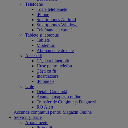
Telefoane
Toate telefoanele
iPhone
Smartphones Android
Smartphones Windows
Telefoane cu cartelă
Tablete şi laptopuri
Tablete
Modemuri
Abonamente de date
Accesorii
Căşti cu bluetooth
Huse pentru telefon
Căşti cu fir
Încărcătoare
iPhone 6s
Utile
Detalii Comandă
Avantaje magazin online
Transfer de Conţinut și Diagnoză
RO Alert
Ascunde conţinutul pentru Magazin Online
Servicii şi tarife
Abonamente
Promoții