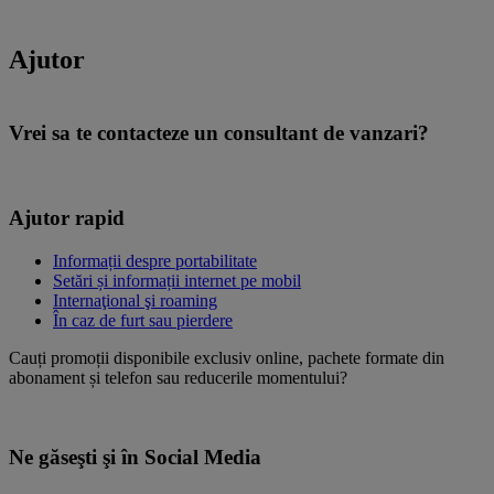
Ajutor
Vrei sa te contacteze un consultant de vanzari?
Trimite o solicitare
Ajutor rapid
Informații despre portabilitate
Setări și informații internet pe mobil
Internaţional şi roaming
În caz de furt sau pierdere
Cauți promoții disponibile exclusiv online, pachete formate din
abonament și telefon sau reducerile momentului?
Intră în magazinul online
Ne găseşti şi în Social Media