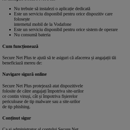
Nu trebuie să instalezi o aplicație dedicată
Este un serviciu disponibil pentru orice dispozitiv care
folosește
internetul mobil de la Vodafone
Este un serviciu disponibil pentru orice sistem de operare
Nu consumă bateria
Cum funcționează
Secure Net Plus te ajută să te asiguri că afacerea și angajații tăi
beneficiază mereu de:
Navigare sigură online
Secure Net Plus protejează atat dispozitivele
folosite de către angajați împotriva site-urilor
ce contin viruși, cât și împotriva fișierelor
periculoase de tip malware sau a site-urilor
de tip phishing.
Conținut sigur
Ca și administrator al contului Secure Net