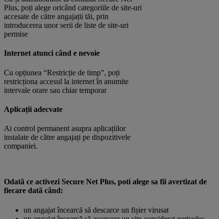
Plus, poți alege oricând categoriile de site-uri
accesate de către angajații tăi, prin
introducerea unor serii de liste de site-uri
permise
Internet atunci când e nevoie
Cu opțiunea “Restricție de timp”, poți
restricționa accesul la internet în anumite
intervale orare sau chiar temporar
Aplicații adecvate
Ai control permanent asupra aplicațiilor
instalate de către angajați pe dispozitivele
companiei.
Odată ce activezi Secure Net Plus, poti alege sa fii avertizat de
fiecare dată când:
un angajat încearcă să descarce un fișier virusat
un angajat încearcă să acceseze un site considerat periculos