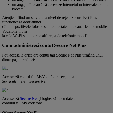
un angajat încearcă să acceseze Internetul în intervalele orare
blocate
Atenție – fiind un serviciu la nivel de rețea, Secure Net Plus
funcționează doar atunci
când dispozitivele folosite sunt conectate la rețeaua de date mobile
Vodafone, nu și
la cele Wi-Fi sau la orice altă rețea de telefonie mobilă.
Cum administrezi contul Secure Net Plus
Poți accesa la orice oră contul tău Secure Net Plus urmând unul
dintre pașii următori:
Accesează contul tău MyVodafone, secțiunea
Serviciile mele – Secure Net
Accesează
Secure Net
și loghează-te cu datele
contului tău MyVodafone
Oferta Secure Net Plus