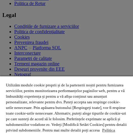
Politica de Retur
Legal
Condițiile de furnizare a serviciilor
Politica de confidenţialitate
Cookies
Prevenirea fraudei
ANPC
și
Platforma SOL
Interconectare
Parametri de calitate
Termeni magazin online
Deșeuri provenite din EEE
Netograf
Linkuri utile
Utilizăm module cookie proprii și de la partenerii noștri pentru furnizarea
serviciilor, pentru monitorizarea performanțelor paginilor web, pentru a vă
îmbunătăți experiența și pentru a vă afișa conținut sau anunțuri
Aplicația MyVodafone
personalizate, relevante pentru dvs. Puteți accepta sau respinge cookie-
Newsletter
urile nenecesare. Prin apăsarea butonului [Respingeți toate], vor fi respinse
Acoperire
Puncte de vânzare
toate cookie-urile nenecesare. Alternativ, puteți alege tipurile de cookie-uri
Harta site-ului
pe care sunteți de acord să le folosim. Preferințele exprimate se aplică și
Procedură reclamaţii
subdomeniilor vodafone.ro. Vedeți [Modifică Setări Cookies] pentru detalii
Abonamente pentru persoane cu dizabilităţi
privind subdomeniile. Pentru mai multe detalii poți accesa
Politica