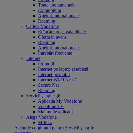
Toate abonamentele
Extraopţiuni
Apeluri internaţionale
Roaming
Cartela Vodafone
Reîncărcare şi valabilitate
Oferta în avans
Roaming
Apeluri internaţionale
Întrebări frecvente
Internet
Promoţii
Internet pe laptop și tabletă
Internet pe mobil
Internet Wi-Fi Acasă
Secure Net
Roaming
Servicii şi aplicaţii
Aplicația My Vodafone
Vodafone TV
Mai multe aplicaţii
Alege Vodafone
M-Pesa
Ascunde conţinutul pentru Servicii şi tarife